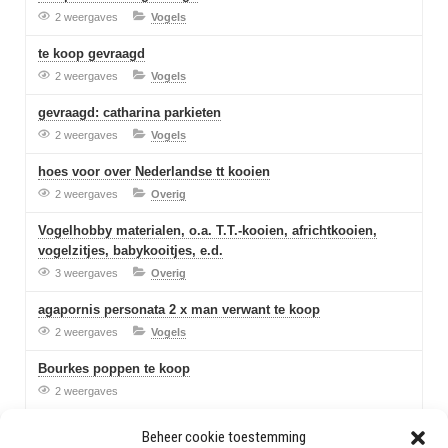
2 weergaves
Vogels
te koop gevraagd
2 weergaves
Vogels
gevraagd: catharina parkieten
2 weergaves
Vogels
hoes voor over Nederlandse tt kooien
2 weergaves
Overig
Vogelhobby materialen, o.a. T.T.-kooien, africhtkooien,
vogelzitjes, babykooitjes, e.d.
3 weergaves
Overig
agapornis personata 2 x man verwant te koop
2 weergaves
Vogels
Bourkes poppen te koop
2 weergaves
Beheer cookie toestemming
Vraag en antwoord wordt verzorgd door
anspress.net