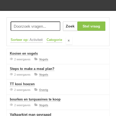
Zoek
Stel vraag
Sorteer op:
Activiteit
Catogorie
Kooien en vogels
2 weergaves
Vogels
Steps to make a meal plan?
2 weergaves
Vogels
TT kooi hoezen
2 weergaves
Overig
bourkes en turquasines te koop
2 weergaves
Vogels
Valkparkiet man gevraagd