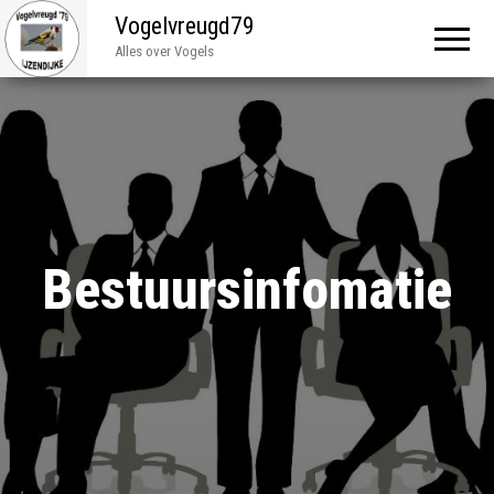
Vogelvreugd79
Alles over Vogels
Bestuursinfomatie