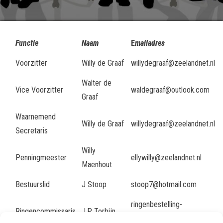
Functie
Naam
E
mailadres
Voorzitter
Willy de Graaf
willydegraaf@zeelandnet.nl
Walter de
Vice Voorzitter
waldegraaf@outlook.com
Graaf
Waarnemend
Willy de Graaf
willydegraaf@zeelandnet.nl
Secretaris
Willy
Penningmeester
ellywilly@zeelandnet.nl
Maenhout
Bestuurslid
J Stoop
stoop7@hotmail.com
ringenbestelling-
Ringencommissaris
J.P. Torbijn
Y02@hotmail.com